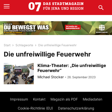
Start
Schlagworte
Die unfreiwillige Feuerwehr
Die unfreiwillige Feuerwehr
Klima-Theater: „Die unfreiwillige
Feuerwehr“
Michael Stocker
-
26. September 2023
Impressum
Kontakt
Magazin als PDF
Mediadaten
Cookie-Richtlinie (EU)
Datenschutzerklärung