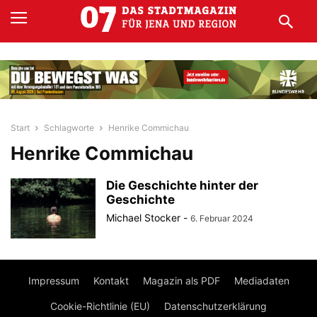
Start
Schlagworte
Henrike Commichau
Henrike Commichau
Die Geschichte hinter der
Geschichte
Michael Stocker
-
6. Februar 2024
Impressum
Kontakt
Magazin als PDF
Mediadaten
Cookie-Richtlinie (EU)
Datenschutzerklärung