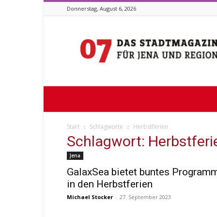
Donnerstag, August 6, 2026
Stadtmagazin
07
Start
Schlagworte
Herbstferien
Schlagwort: Herbstferi
Jena
GalaxSea bietet buntes Program
in den Herbstferien
Michael Stocker
-
27. September 2023