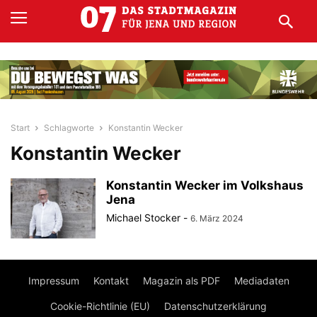
Start
Schlagworte
Konstantin Wecker
Konstantin Wecker
Konstantin Wecker im Volkshaus
Jena
Michael Stocker
-
6. März 2024
Impressum
Kontakt
Magazin als PDF
Mediadaten
Cookie-Richtlinie (EU)
Datenschutzerklärung