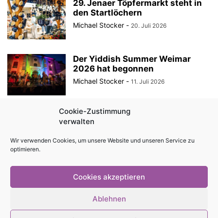
29. Jenaer Töpfermarkt steht in
den Startlöchern
Michael Stocker
-
20. Juli 2026
Der Yiddish Summer Weimar
2026 hat begonnen
Michael Stocker
-
11. Juli 2026
Cookie-Zustimmung
Als ein harmloses Frühstück die
verwalten
Stasi auf den Plan rief
Michael Stocker
-
10. Juli 2026
Wir verwenden Cookies, um unsere Website und unseren Service zu
optimieren.
Cookies akzeptieren
Impressum
Kontakt
Magazin als PDF
Mediadaten
Ablehnen
Cookie-Richtlinie (EU)
Datenschutzerklärung