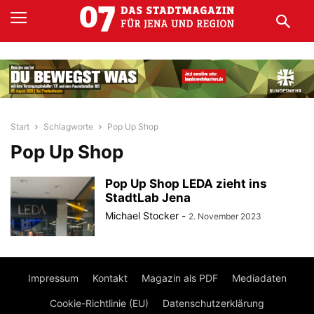
Start
Schlagworte
Pop Up Shop
Pop Up Shop
Pop Up Shop LEDA zieht ins
StadtLab Jena
Michael Stocker
-
2. November 2023
Impressum
Kontakt
Magazin als PDF
Mediadaten
Cookie-Richtlinie (EU)
Datenschutzerklärung