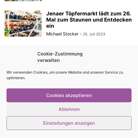
Jenaer Töpfermarkt lädt zum 26.
Mal zum Staunen und Entdecken
ein
Michael Stocker
-
25. Juli 2023
Jenaer Töpfermarkt 2023 findet
Cookie-Zustimmung
Ende Juli statt
verwalten
Michael Stocker
-
5. Juli 2023
Wir verwenden Cookies, um unsere Website und unseren Service zu
optimieren.
Impressum
Kontakt
Magazin als PDF
Mediadaten
Cookies akzeptieren
Cookie-Richtlinie (EU)
Datenschutzerklärung
Ablehnen
© Stadtmagazin tam.tam 2026
Einstellungen anzeigen