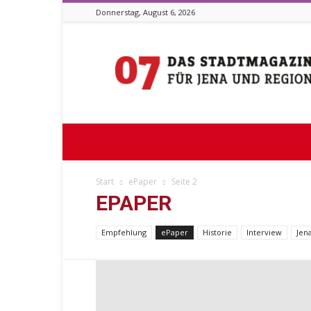
Donnerstag, August 6, 2026
Stadtmagazin
07
Start
ePaper
Seite 2
EPAPER
Empfehlung
ePaper
Historie
Interview
Jen