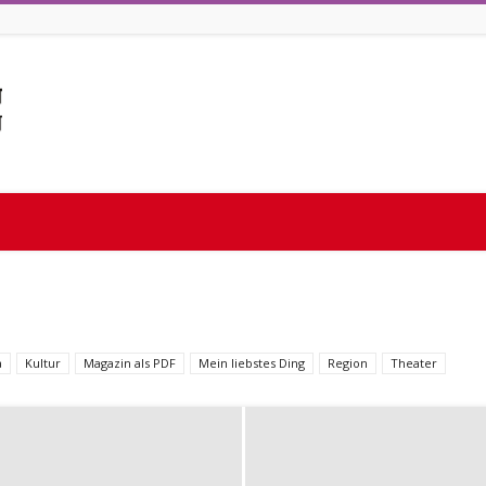
a
Kultur
Magazin als PDF
Mein liebstes Ding
Region
Theater