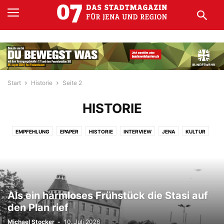
Start
Historie
Seite 2
HISTORIE
EMPFEHLUNG
EPAPER
HISTORIE
INTERVIEW
JENA
KULTUR
MAGAZIN ALS PDF
MEIN LIEBSTES DING
REGION
THEATER
Als ein harmloses Frühstück die Stasi auf
den Plan rief
Michael Stocker
-
10. Juli 2026