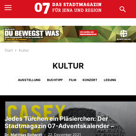
Start
Kultur
KULTUR
AUSSTELLUNG
BUCHTIPP
FILM
KONZERT
LESUNG
Jedes Türchen ein Pläsierchen: Der
Stadtmagazin 07-Adventskalender –
Dr. Matthias Eichardt
-
22. Dezember 2021