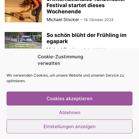
Festival startet dieses
Wochenende
Michael Stocker
-
18. Oktober 2024
So schön blüht der Frühling im
egapark
Michael Stocker
-
9. April 2024
Cookie-Zustimmung
verwalten
Wir verwenden Cookies, um unsere Website und unseren Service zu
1
2
optimieren.
Cookies akzeptieren
Impressum
Kontakt
Magazin als PDF
Mediadaten
Ablehnen
Cookie-Richtlinie (EU)
Datenschutzerklärung
Einstellungen anzeigen
© Stadtmagazin tam.tam 2026