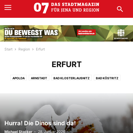
Start
Region
Erfurt
ERFURT
APOLDA
ARNSTADT
BAD KLOSTERLAUSNITZ
BAD KÖSTRITZ
EISENACH
EISENBERG
ERFURT
GERA
GOTHA
KAHLA
MEININGEN
RONNEBURG
RUDOLSTADT
SÖMMERDA
STADTRODA
WEIDA
WEIMAR
Hurra! Die Dinos sind da!
Michael Stocker
-
28. Januar 2026