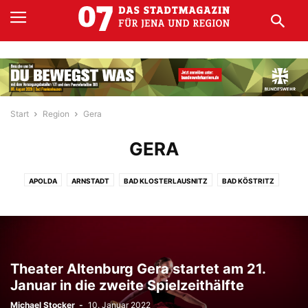
Start
Region
Gera
GERA
APOLDA
ARNSTADT
BAD KLOSTERLAUSNITZ
BAD KÖSTRITZ
EISENACH
EISENBERG
ERFURT
GERA
GOTHA
KAHLA
MEININGEN
RONNEBURG
RUDOLSTADT
SÖMMERDA
STADTRODA
WEIDA
WEIMAR
Theater Altenburg Gera startet am 21.
Januar in die zweite Spielzeithälfte
Michael Stocker
-
10. Januar 2022