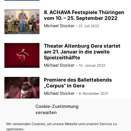
8. ACHAVA Festspiele Thüringen
vom 10. – 25. September 2022
Michael Stocker
-
21. Juli 2022
Theater Altenburg Gera startet
am 21. Januar in die zweite
Spielzeithälfte
Michael Stocker
-
10. Januar 2022
Premiere des Ballettabends
„Corpus“ in Gera
Michael Stocker
-
9. November 2021
Cookie-Zustimmung
verwalten
Ausschreibung für den
Wettbewerb „Kino-TV GOLDENER
Wir verwenden Cookies, um unsere Website und unseren Service zu
SPATZ 2022“ gestartet!
optimieren.