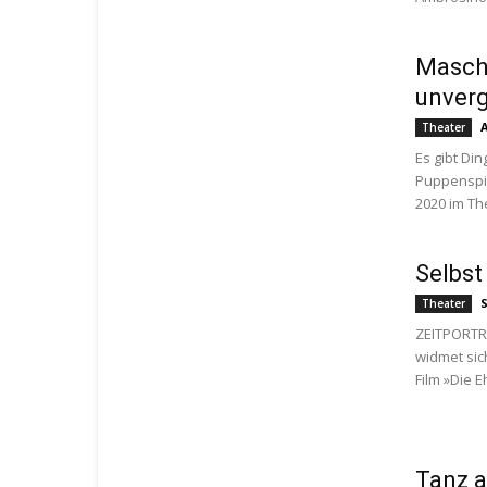
Mascha
unverg
Theater
Es gibt Di
Puppenspi
2020 im The
Selbst 
Theater
ZEITPORTRÄ
widmet sic
Film »Die E
Tanz 