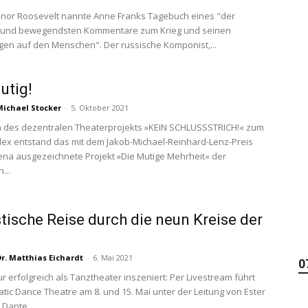
nor Roosevelt nannte Anne Franks Tagebuch eines "der
 und bewegendsten Kommentare zum Krieg und seinen
en auf den Menschen". Der russische Komponist,...
utig!
Michael Stocker
-
5. Oktober 2021
 des dezentralen Theaterprojekts »KEIN SCHLUSSSTRICH!« zum
x entstand das mit dem Jakob-Michael-Reinhard-Lenz-Preis
Jena ausgezeichnete Projekt »Die Mutige Mehrheit« der
...
tische Reise durch die neun Kreise der
Dr. Matthias Eichardt
-
6. Mai 2021
0
ur erfolgreich als Tanztheater inszeniert: Per Livestream führt
tic Dance Theatre am 8. und 15. Mai unter der Leitung von Ester
Dante...