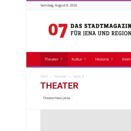
Samstag, August 8, 2026
Stadtmagazin
07
Theater
Kultur
Historie
Inte
Start
Theater
Seite 3
THEATER
Theaterhaus Jena