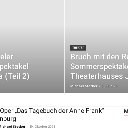
THEATER
eler
Bruch mit den R
pektakel
Sommerspektake
 (Teil 2)
Theaterhauses J
Michael Stocker
-
6. Juli 2026
Oper „Das Tagebuch der Anne Frank“
M
enburg
Michael Stocker
-
19. Oktober 2021