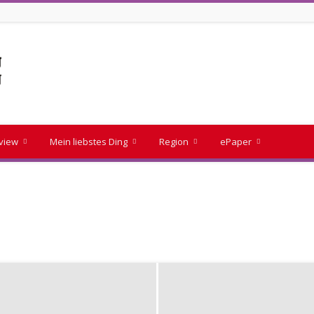
rview
Mein liebstes Ding
Region
ePaper