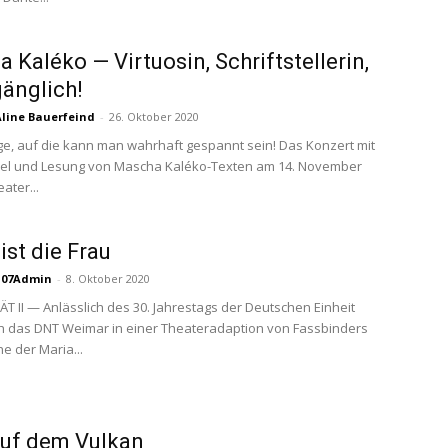
 Kaléko — Virtuosin, Schriftstellerin,
änglich!
Aline Bauerfeind
-
26. Oktober 2020
nge, auf die kann man wahrhaft gespannt sein! Das Konzert mit
el und Lesung von Mascha Kaléko-Texten am 14. November
ater...
ist die Frau
S07Admin
-
8. Oktober 2020
T II — Anlässlich des 30. Jahrestags der ­Deutschen Einheit
h das DNT Weimar in ­einer Theateradaption von Fassbinders
he der Maria...
auf dem Vulkan