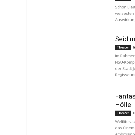
Schon Elea
weisesten
Auswirkung
Seid m
Theater
Im Rahmen
NSU-Komple
der Stadt 
Regisseurin
Fantas
Hölle
Theater
Weltliterat
das Cinema
Ambrosino 