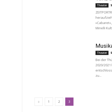
Theater
ZEITPORTR
heraufzieh
»Cabaret«,
Minelli Kul
Musika
Theater
Bei der Th
2020/2021 
entschloss
zu...
1
2
3