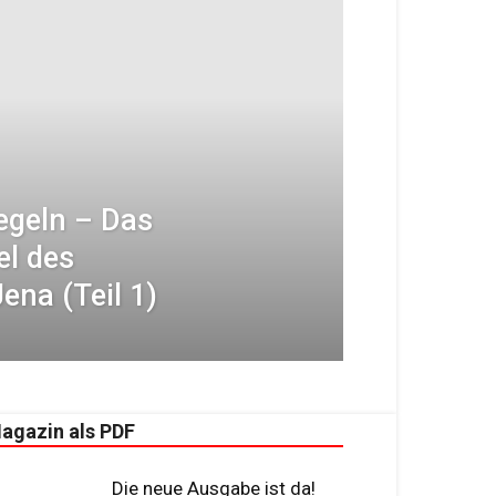
egeln – Das
l des
ena (Teil 1)
agazin als PDF
Die neue Ausgabe ist da!