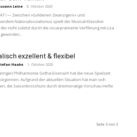
Susann Leine
-
8. Oktober 2020
ÄT I — Zwischen »Goldenen Zwanzigern« und
endem Nationalsozialismus spielt der Musical-Klassiker
 der nicht zuletzt durch die oscarprämierte Verfilmung mit Liza
t geworden...
lisch exzellent & flexibel
Stefan Haake
-
1. Oktober 2020
üringen Philharmonie Gotha-Eisenach hat die neue Spielzeit
begonnen. Aufgrund der aktuellen Situation hat man sich
en, die Saisonbroschüre durch dreimonatige Vorschau-Hefte
Seite 3 von 3