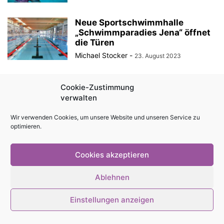
Neue Sportschwimmhalle
„Schwimmparadies Jena“ öffnet
die Türen
Michael Stocker
-
23. August 2023
Cookie-Zustimmung
Impressum
Kontakt
Magazin als PDF
Mediadaten
verwalten
Cookie-Richtlinie (EU)
Datenschutzerklärung
Wir verwenden Cookies, um unsere Website und unseren Service zu
optimieren.
© Stadtmagazin tam.tam 2026
Cookies akzeptieren
Ablehnen
Einstellungen anzeigen